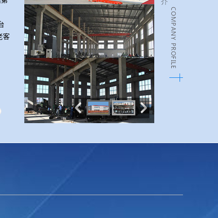
出第
台
老客